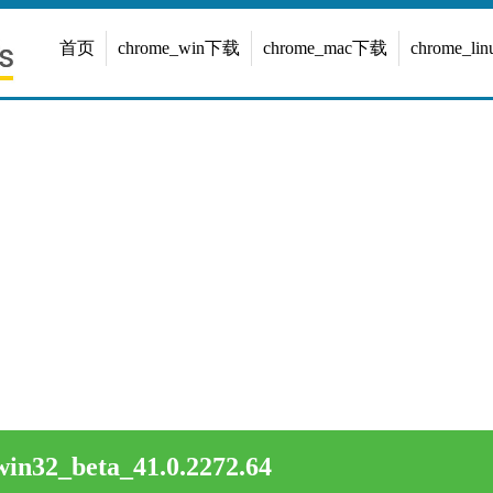
首页
chrome_win下载
chrome_mac下载
chrome_l
in32_beta_41.0.2272.64