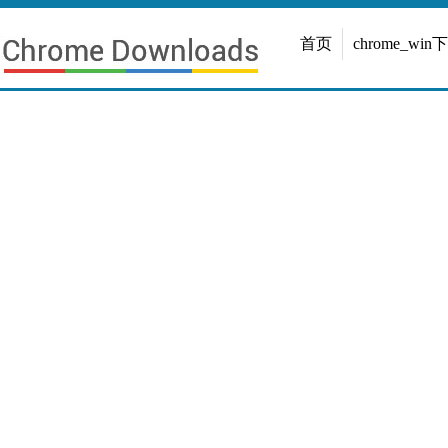
首页
chrome_win