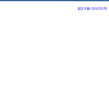
64位历史版本
32位历史版本
皖ICP备15016292号