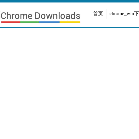
首页
chrome_win