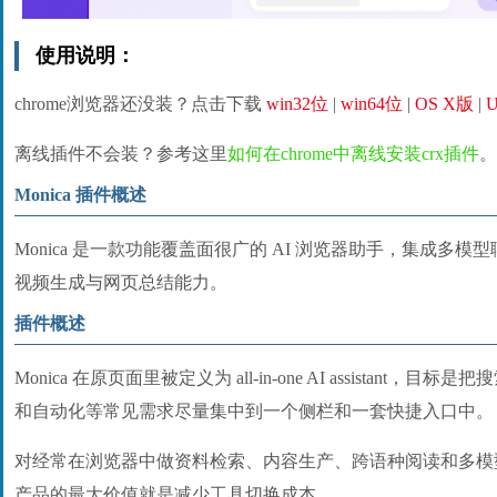
使用说明：
chrome浏览器还没装？点击下载
win32位
|
win64位
|
OS X版
|
U
离线插件不会装？参考这里
如何在chrome中离线安装crx插件
。
Monica 插件概述
Monica 是一款功能覆盖面很广的 AI 浏览器助手，集成多
视频生成与网页总结能力。
插件概述
Monica 在原页面里被定义为 all-in-one AI assistant
和自动化等常见需求尽量集中到一个侧栏和一套快捷入口中。
对经常在浏览器中做资料检索、内容生产、跨语种阅读和多模
产品的最大价值就是减少工具切换成本。