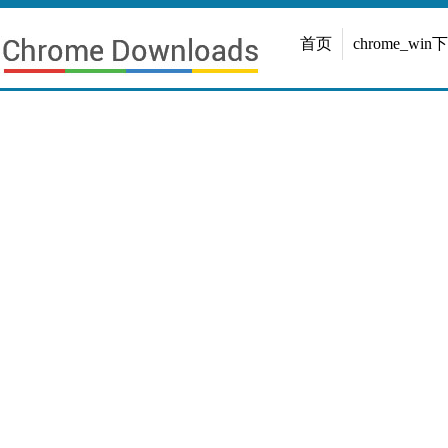
首页
chrome_win