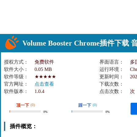
Volume Booster Chrome插件下
授权方式：
免费软件
界面语言：
多
软件大小：
0.05 MB
运行环境：
Ch
软件等级：
★★★★★
更新时间：
202
官方网址：
点击查看
下载次数：
软件版本：
1.0.4
点击次数：
次
(0)
(0)
顶一下
踩一下
0%
0%
插件概览：