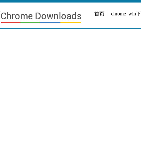
首页
chrome_win