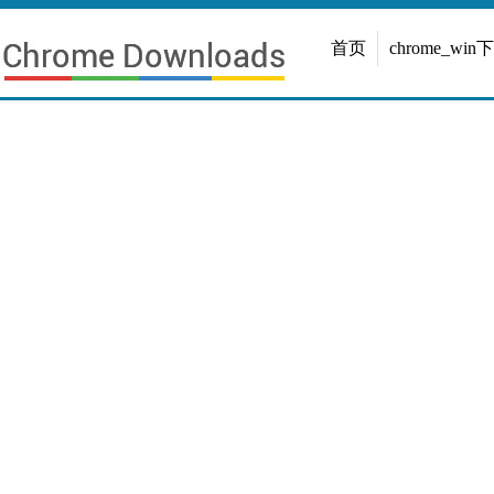
首页
chrome_win