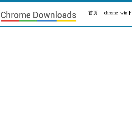
首页
chrome_win