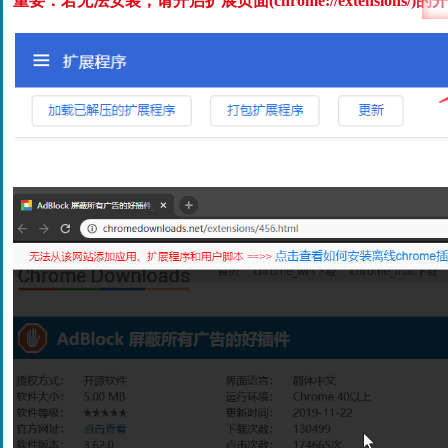
重要：若无法安装，请开启扩展页面(chrome://extensions/)的
开