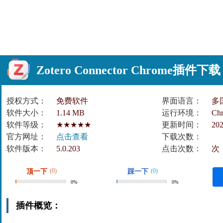
Zotero Connector Chrome插
授权方式：
免费软件
界面语言：
多
软件大小：
1.14 MB
运行环境：
Ch
软件等级：
★★★★★
更新时间：
202
官方网址：
点击查看
下载次数：
软件版本：
5.0.203
点击次数：
次
(0)
(0)
顶一下
踩一下
0%
0%
插件概览：