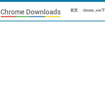
首页
chrome_win