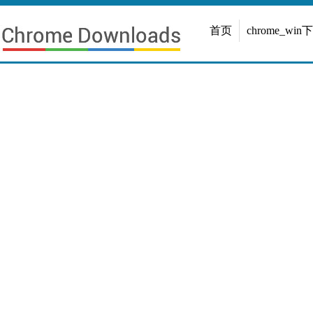
首页
chrome_win