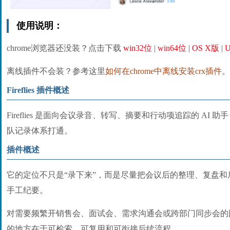
使用说明：
chrome浏览器还没装？点击下载
win32位
|
win64位
|
OS X版
|
U
离线插件不会装？参考这里
如何在chrome中离线安装crx插件
。
Fireflies 插件概述
Fireflies 是面向会议录音、转写、摘要和行动项追踪的 AI
队记录体系打通。
插件概述
它的定位不只是“录下来”，而是尽量把会议后的整理、复盘
手工纪要。
对需要频繁开销售会、面试会、需求沟通会或跨部门同步会的
的地方在于可检索、可复用和可衔接后续流程。