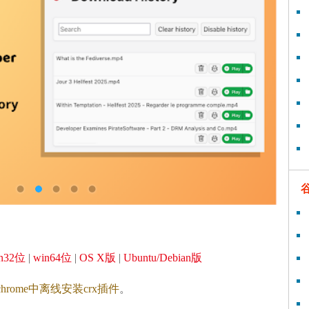
n32位
|
win64位
|
OS X版
|
Ubuntu/Debian版
hrome中离线安装crx插件
。