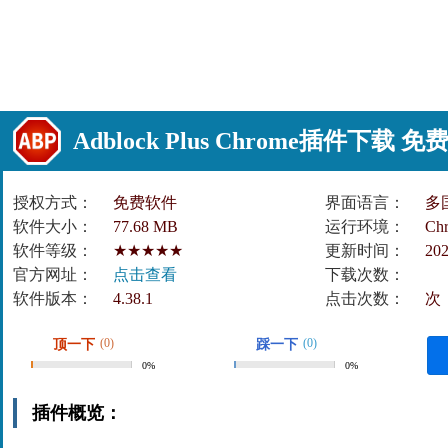
Adblock Plus Chrome插件下载
授权方式：
免费软件
界面语言：
多
软件大小：
77.68 MB
运行环境：
Ch
软件等级：
★★★★★
更新时间：
202
官方网址：
点击查看
下载次数：
软件版本：
4.38.1
点击次数：
次
(0)
(0)
顶一下
踩一下
0%
0%
插件概览：