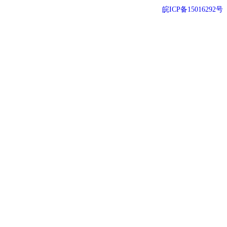
64位历史版本
32位历史版本
皖ICP备15016292号