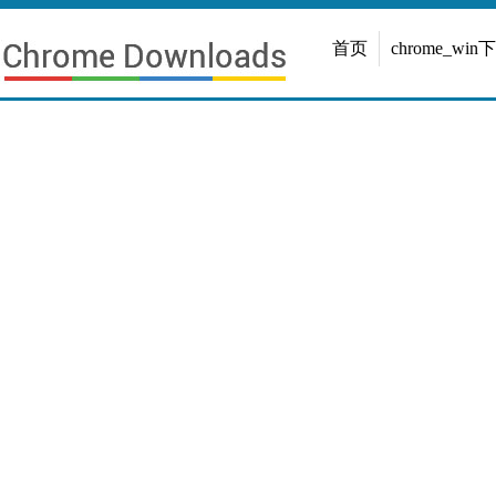
首页
chrome_win