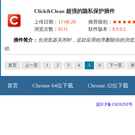
Click&Clean 超强的隐私保护插件
上传日期：
17-08-28
推荐级别：
★★★★
浏览次数：
8131
软件版本：
8.9.9.2
插件简介：
当浏览器关闭时，这款应用程序删除你的浏览
动。
首页
上一页
1
2
3
4
5
6
下一页
末
首页
Chrome 64位下载
Chrome 32位下载
64位历史版本
32位历史版本
皖ICP备15016292号