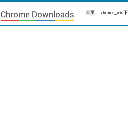
首页
chrome_win