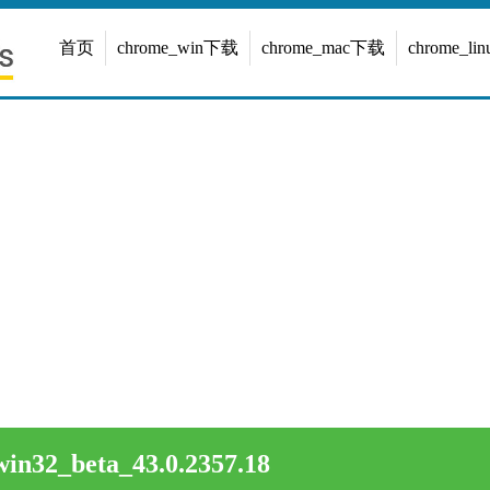
首页
chrome_win下载
chrome_mac下载
chrome_l
in32_beta_43.0.2357.18