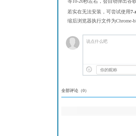
等10-20秒左右，会自动弹出
若实在无法安装，可尝试使用
7-
缩后浏览器执行文件为Chrome-bin/
说点什么吧
全部评论（
0
）