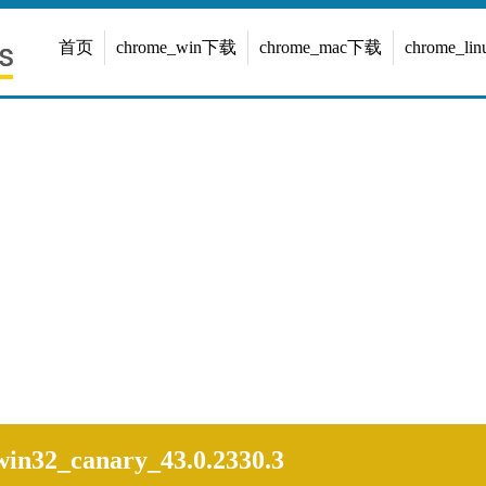
首页
chrome_win下载
chrome_mac下载
chrome_l
in32_canary_43.0.2330.3