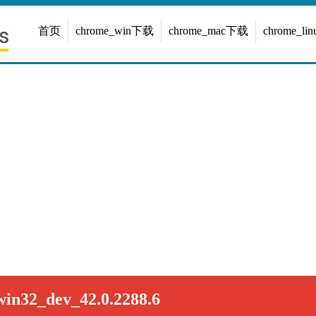
首页
chrome_win下载
chrome_mac下载
chrome_l
in32_dev_42.0.2288.6