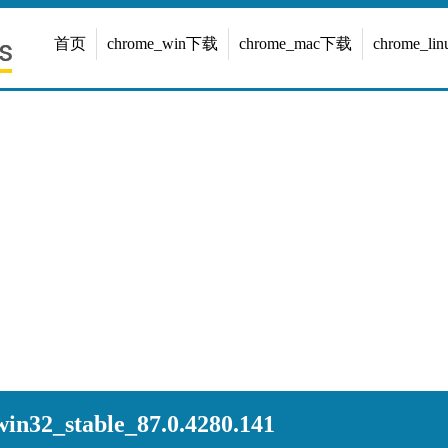
首页
chrome_win下载
chrome_mac下载
chrome_l
n32_stable_87.0.4280.141