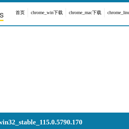
首页
chrome_win下载
chrome_mac下载
chrome_l
n32_stable_115.0.5790.170