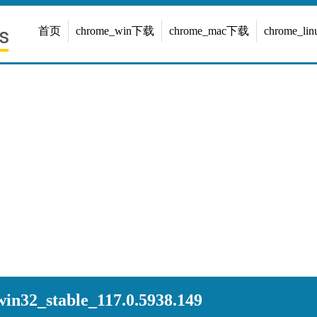
首页
chrome_win下载
chrome_mac下载
chrome_l
n32_stable_117.0.5938.149