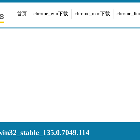
首页
chrome_win下载
chrome_mac下载
chrome_l
n32_stable_135.0.7049.114