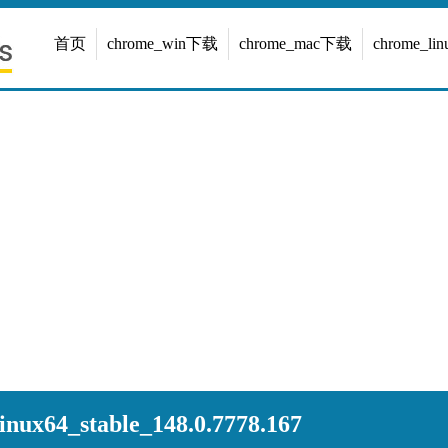
首页
chrome_win下载
chrome_mac下载
chrome_l
nux64_stable_148.0.7778.167