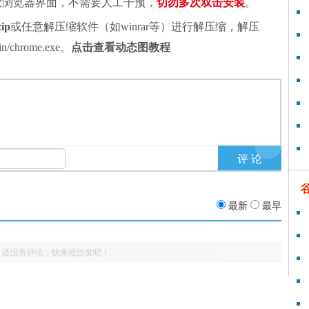
谷歌浏览器界面，不需要人工干预，
切勿多次双击安装
。
zip
或任意解压缩软件（如winrar等）进行解压缩，解压
chrome.exe。
点击查看动态图教程
最新
最早
还没有评论，快来抢沙发吧！