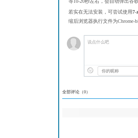
等10-20秒左右，会自动弹出
若实在无法安装，可尝试使用
7-
缩后浏览器执行文件为Chrome-bin/
说点什么吧
全部评论（
0
）