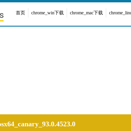
首页
chrome_win下载
chrome_mac下载
chrome_l
sx64_canary_93.0.4523.0