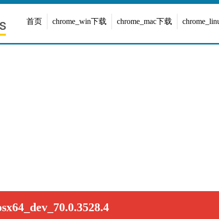
首页
chrome_win下载
chrome_mac下载
chrome_l
sx64_dev_70.0.3528.4