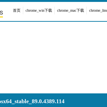
首页
chrome_win下载
chrome_mac下载
chrome_l
x64_stable_89.0.4389.114