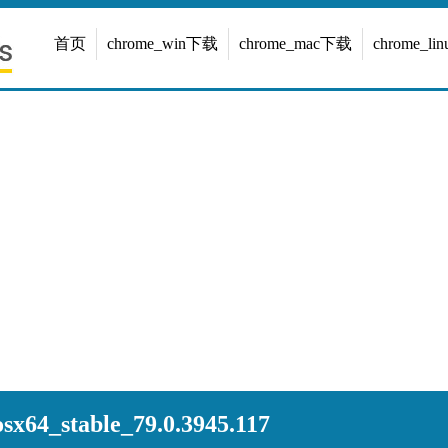
首页
chrome_win下载
chrome_mac下载
chrome_l
x64_stable_79.0.3945.117