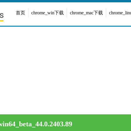
首页
chrome_win下载
chrome_mac下载
chrome_l
in64_beta_44.0.2403.89