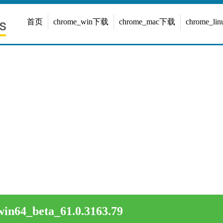
首页
chrome_win下载
chrome_mac下载
chrome_l
in64_beta_61.0.3163.79