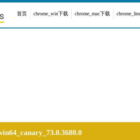
首页
chrome_win下载
chrome_mac下载
chrome_l
in64_canary_73.0.3680.0