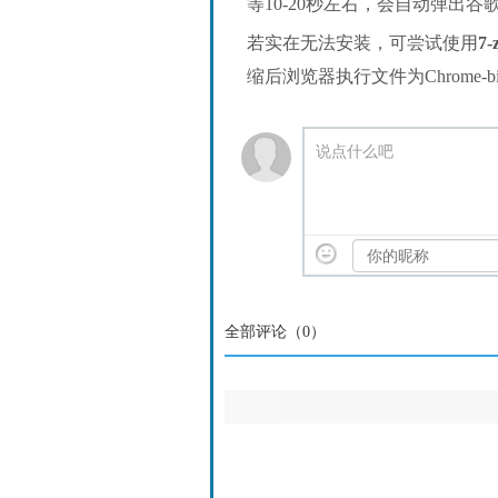
等10-20秒左右，会自动弹出
若实在无法安装，可尝试使用
7-
缩后浏览器执行文件为Chrome-bin/
说点什么吧
全部评论（
0
）