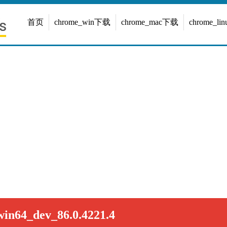
首页
chrome_win下载
chrome_mac下载
chrome_l
in64_dev_86.0.4221.4