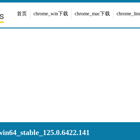
首页
chrome_win下载
chrome_mac下载
chrome_l
n64_stable_125.0.6422.141