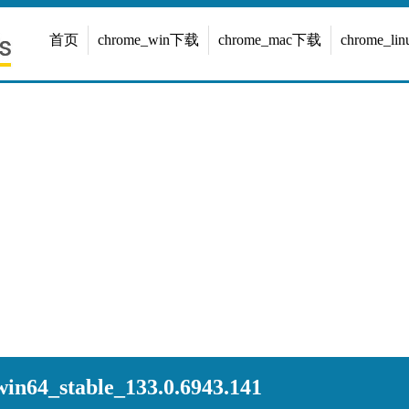
首页
chrome_win下载
chrome_mac下载
chrome_l
n64_stable_133.0.6943.141