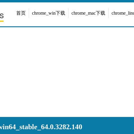
首页
chrome_win下载
chrome_mac下载
chrome_l
n64_stable_64.0.3282.140