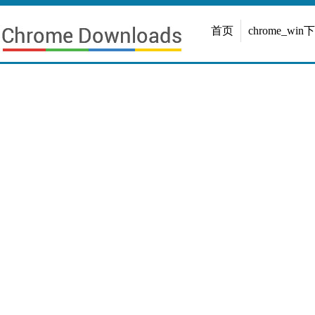
首页
chrome_win