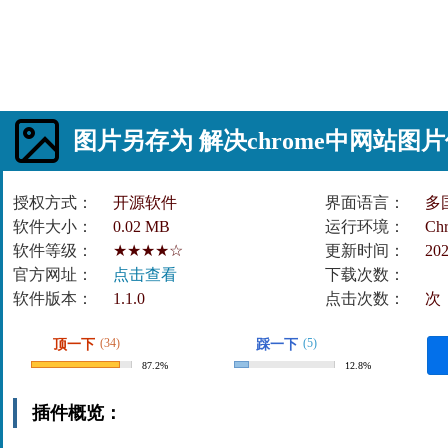
图片另存为 解决chrome中网站图
授权方式：
开源软件
界面语言：
多
软件大小：
0.02 MB
运行环境：
Ch
软件等级：
★★★★☆
更新时间：
202
官方网址：
点击查看
下载次数：
软件版本：
1.1.0
点击次数：
次
(34)
(5)
顶一下
踩一下
87.2%
12.8%
插件概览：