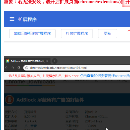
重要：若无法安装，请开启扩展页面(chrome://extensions/)的
开