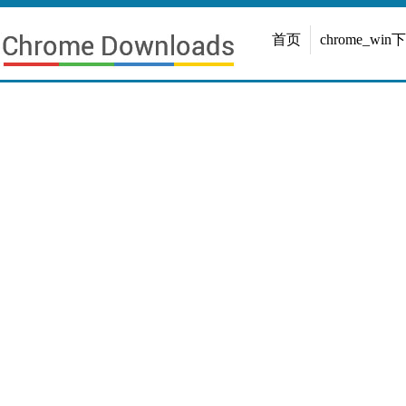
首页
chrome_win