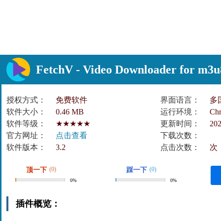
FetchV - Video Downloader f
授权方式：
免费软件
界面语言：
多
软件大小：
0.46 MB
运行环境：
Ch
软件等级：
★★★★★
更新时间：
202
官方网址：
点击查看
下载次数：
软件版本：
3.2
点击次数：
次
(0)
(0)
顶一下
踩一下
0%
0%
插件概览：