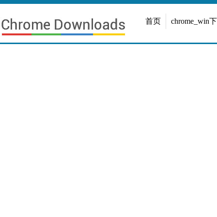
首页
chrome_win