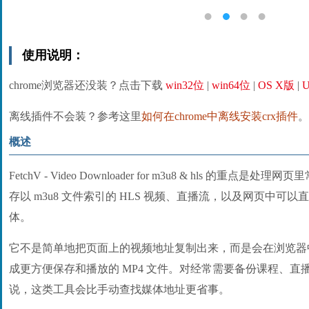
使用说明：
chrome浏览器还没装？点击下载
win32位
|
win64位
|
OS X版
|
U
离线插件不会装？参考这里
如何在chrome中离线安装crx插件
。
概述
FetchV - Video Downloader for m3u8 & hls 的
存以 m3u8 文件索引的 HLS 视频、直播流，以及网页中可以直
体。
它不是简单地把页面上的视频地址复制出来，而是会在浏览器
成更方便保存和播放的 MP4 文件。对经常需要备份课程、
说，这类工具会比手动查找媒体地址更省事。