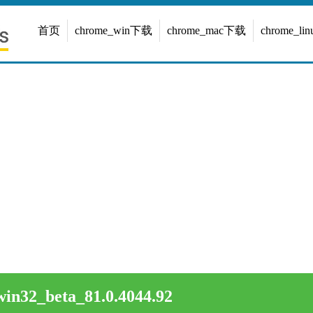
首页
chrome_win下载
chrome_mac下载
chrome_l
in32_beta_81.0.4044.92