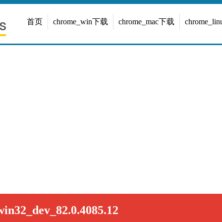
首页
chrome_win下载
chrome_mac下载
chrome_l
in32_dev_82.0.4085.12