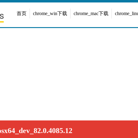
首页
chrome_win下载
chrome_mac下载
chrome_l
sx64_dev_82.0.4085.12