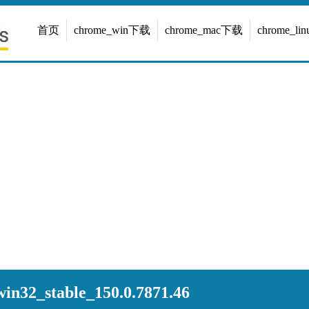
首页
chrome_win下载
chrome_mac下载
chrome_l
n32_stable_150.0.7871.46