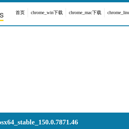
首页
chrome_win下载
chrome_mac下载
chrome_l
x64_stable_150.0.7871.46