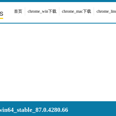
首页
chrome_win下载
chrome_mac下载
chrome_l
n64_stable_87.0.4280.66