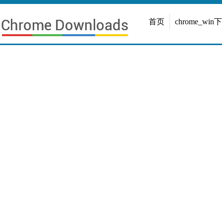
首页
chrome_win