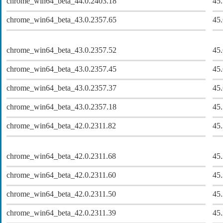
chrome_win64_beta_44.0.2403.18
45
chrome_win64_beta_43.0.2357.65
45
chrome_win64_beta_43.0.2357.52
45
chrome_win64_beta_43.0.2357.45
45
chrome_win64_beta_43.0.2357.37
45
chrome_win64_beta_43.0.2357.18
45
chrome_win64_beta_42.0.2311.82
45
chrome_win64_beta_42.0.2311.68
45
chrome_win64_beta_42.0.2311.60
45
chrome_win64_beta_42.0.2311.50
45
chrome_win64_beta_42.0.2311.39
45