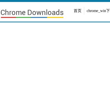
首页
chrome_win