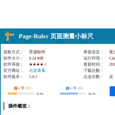
Page-Ruler 页面测量小标尺
授权方式：
开源软件
界面语言：
英
软件大小：
0.24 MB
运行环境：
Ch
软件等级：
★★★★☆
更新时间：
201
官方网址：
点击查看
下载次数：
软件版本：
1.0.1
点击次数：
次
(22)
(44)
顶一下
踩一下
33.3%
66.7%
插件概览：