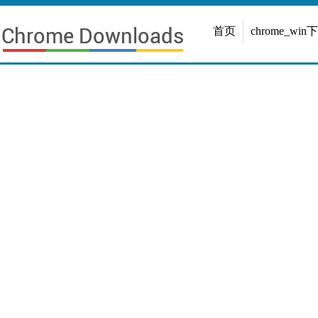
首页
chrome_win